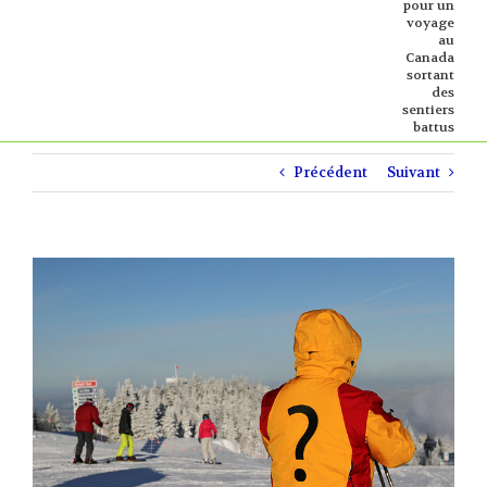
pour un
voyage
au
Canada
sortant
des
sentiers
battus
Précédent
Suivant
Voir
l'image
agrandie