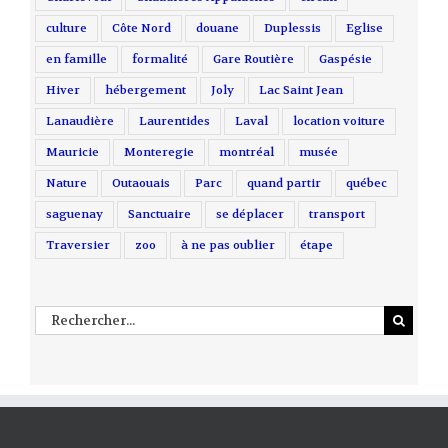
culture
Côte Nord
douane
Duplessis
Eglise
en famille
formalité
Gare Routière
Gaspésie
Hiver
hébergement
Joly
Lac Saint Jean
Lanaudière
Laurentides
Laval
location voiture
Mauricie
Monteregie
montréal
musée
Nature
Outaouais
Parc
quand partir
québec
saguenay
Sanctuaire
se déplacer
transport
Traversier
zoo
à ne pas oublier
étape
Rechercher