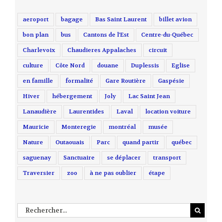
aeroport
bagage
Bas Saint Laurent
billet avion
bon plan
bus
Cantons de l'Est
Centre-du-Québec
Charlevoix
Chaudieres Appalaches
circuit
culture
Côte Nord
douane
Duplessis
Eglise
en famille
formalité
Gare Routière
Gaspésie
Hiver
hébergement
Joly
Lac Saint Jean
Lanaudière
Laurentides
Laval
location voiture
Mauricie
Monteregie
montréal
musée
Nature
Outaouais
Parc
quand partir
québec
saguenay
Sanctuaire
se déplacer
transport
Traversier
zoo
à ne pas oublier
étape
Rechercher