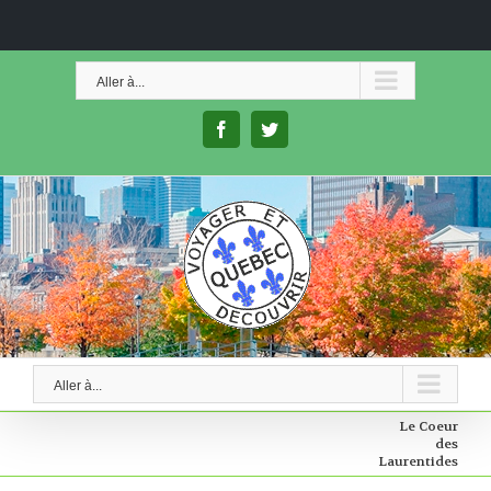
Skip
to
Aller à...
content
facebook
twitter
Aller à...
Le Coeur
des
Laurentides