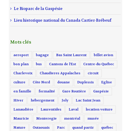
Le Bioparc de la Gaspésie
Lieu historique national du Canada Cartier-Brébeuf
Mots clés
aeroport
bagage
Bas Saint Laurent
billet avion
bon plan
bus
Cantons de l'Est
Centre-du-Québec
Charlevoix
Chaudieres Appalaches
circuit
culture
Côte Nord
douane
Duplessis
Eglise
en famille
formalité
Gare Routière
Gaspésie
Hiver
hébergement
Joly
Lac Saint Jean
Lanaudière
Laurentides
Laval
location voiture
Mauricie
Monteregie
montréal
musée
Nature
Outaouais
Parc
quand partir
québec