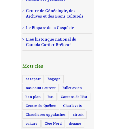
Centre de Généalogie, des
Archives et des Biens Culturels
Le Bioparc de la Gaspésie
il
Lieu historique national du
Canada Cartier-Brébeuf
Mots clés
aeroport
bagage
Bas Saint Laurent
billet avion
bon plan
bus
Cantons de l'Est
Centre-du-Québec
Charlevoix
Chaudieres Appalaches
circuit
culture
Côte Nord
douane