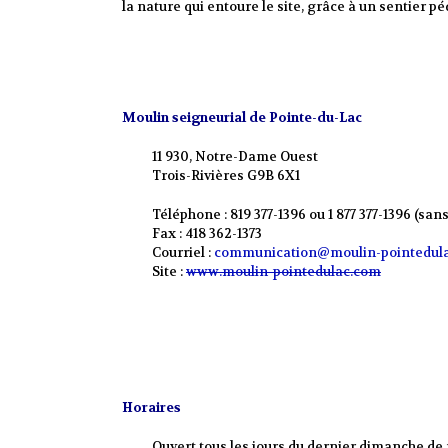
la nature qui entoure le site, grâce à un sentier pé
Moulin seigneurial de Pointe-du-Lac
11 930, Notre-Dame Ouest
Trois-Rivières G9B 6X1
Téléphone : 819 377-1396 ou 1 877 377-1396 (sans
Fax : 418 362-1373
Courriel :
communication@moulin-pointedul
Site :
www.moulin-pointedulac.com
Horaires
Ouvert tous les jours du dernier dimanche de m