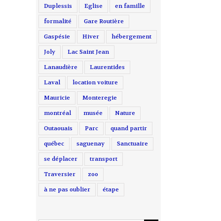
Duplessis
Eglise
en famille
formalité
Gare Routière
Gaspésie
Hiver
hébergement
Joly
Lac Saint Jean
Lanaudière
Laurentides
Laval
location voiture
Mauricie
Monteregie
montréal
musée
Nature
Outaouais
Parc
quand partir
québec
saguenay
Sanctuaire
se déplacer
transport
Traversier
zoo
à ne pas oublier
étape