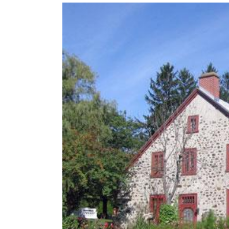
Voir
l'image
agrandie