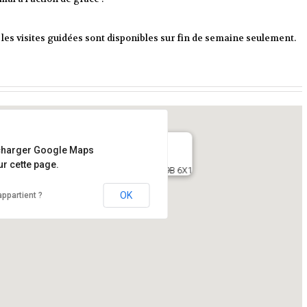
, les visites guidées sont disponibles sur fin de semaine seulement.
charger Google Maps
r cette page.
, Notre-Dame Ouest Trois-Rivières canada G9B 6X1
OK
ppartient ?