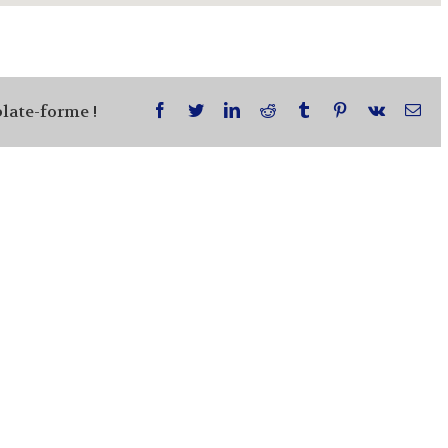
plate-forme !
facebook
twitter
linkedin
reddit
tumblr
pinterest
vk
Ema