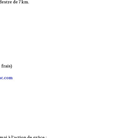
destre de 7 km.
 frais)
ac.com
ai à l’action de grâce :