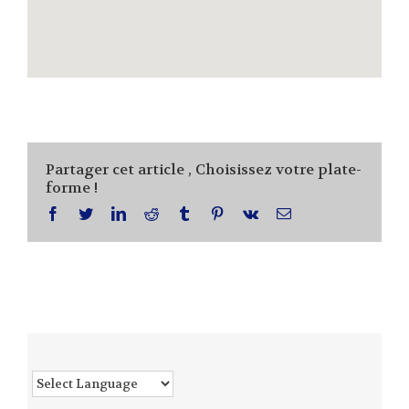
Partager cet article , Choisissez votre plate-
forme !
facebook
twitter
linkedin
reddit
tumblr
pinterest
vk
Email