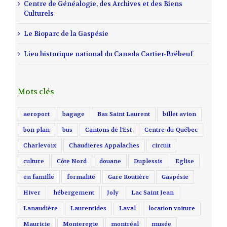
Centre de Généalogie, des Archives et des Biens
Culturels
Le Bioparc de la Gaspésie
Lieu historique national du Canada Cartier-Brébeuf
Mots clés
aeroport
bagage
Bas Saint Laurent
billet avion
bon plan
bus
Cantons de l'Est
Centre-du-Québec
Charlevoix
Chaudieres Appalaches
circuit
culture
Côte Nord
douane
Duplessis
Eglise
en famille
formalité
Gare Routière
Gaspésie
Hiver
hébergement
Joly
Lac Saint Jean
Lanaudière
Laurentides
Laval
location voiture
Mauricie
Monteregie
montréal
musée