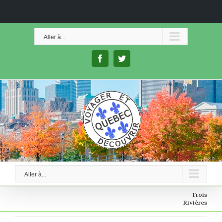
Skip
to
Aller à...
content
facebook
twitter
Aller à...
Trois
Rivières