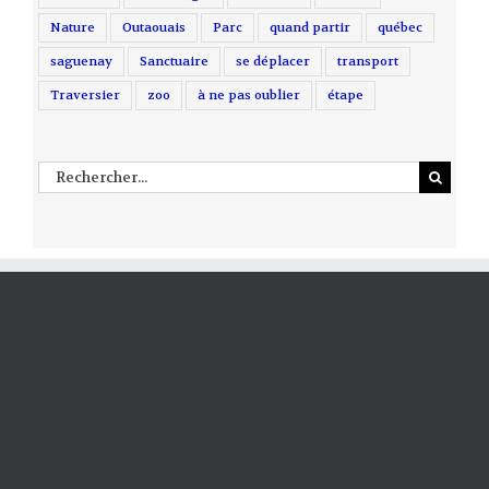
Nature
Outaouais
Parc
quand partir
québec
saguenay
Sanctuaire
se déplacer
transport
Traversier
zoo
à ne pas oublier
étape
Rechercher