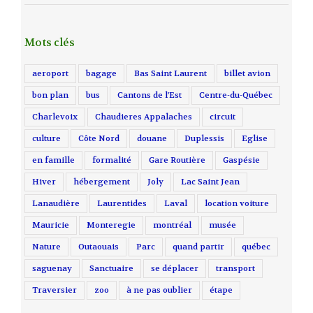
Mots clés
aeroport
bagage
Bas Saint Laurent
billet avion
bon plan
bus
Cantons de l'Est
Centre-du-Québec
Charlevoix
Chaudieres Appalaches
circuit
culture
Côte Nord
douane
Duplessis
Eglise
en famille
formalité
Gare Routière
Gaspésie
Hiver
hébergement
Joly
Lac Saint Jean
Lanaudière
Laurentides
Laval
location voiture
Mauricie
Monteregie
montréal
musée
Nature
Outaouais
Parc
quand partir
québec
saguenay
Sanctuaire
se déplacer
transport
Traversier
zoo
à ne pas oublier
étape