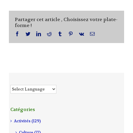
Partager cet article , Choisissez votre plate-
forme !
facebook
twitter
linkedin
reddit
tumblr
pinterest
vk
Email
Catégories
Activités (129)
Culture (77)