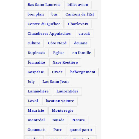
Bas Saint Laurent
billet avion
bon plan
bus
Cantons de l'Est
Centre-du-Québec
Charlevoix
Chaudieres Appalaches
circuit
culture
Côte Nord
douane
Duplessis
Eglise
en famille
formalité
Gare Routière
Gaspésie
Hiver
hébergement
Joly
Lac Saint Jean
Lanaudière
Laurentides
Laval
location voiture
Mauricie
Monteregie
montréal
musée
Nature
Outaouais
Parc
quand partir