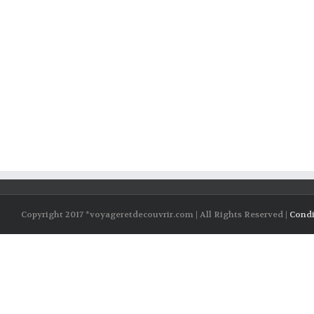
Copyright 2017 *voyageretdecouvrir.com | All Rights Reserved |
Condi