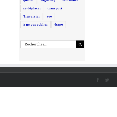
québec
saguenay
Sanctuaire
se déplacer
transport
Traversier
zoo
à ne pas oublier
étape
Rechercher
facebook
twitt