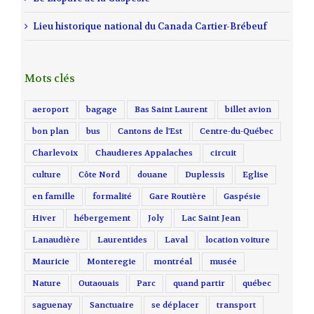
Lieu historique national du Canada Cartier-Brébeuf
Mots clés
aeroport
bagage
Bas Saint Laurent
billet avion
bon plan
bus
Cantons de l'Est
Centre-du-Québec
Charlevoix
Chaudieres Appalaches
circuit
culture
Côte Nord
douane
Duplessis
Eglise
en famille
formalité
Gare Routière
Gaspésie
Hiver
hébergement
Joly
Lac Saint Jean
Lanaudière
Laurentides
Laval
location voiture
Mauricie
Monteregie
montréal
musée
Nature
Outaouais
Parc
quand partir
québec
saguenay
Sanctuaire
se déplacer
transport