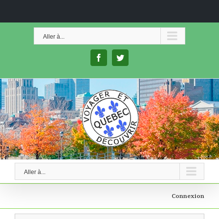
Skip
to
Aller à...
content
facebook
twitter
Aller à...
Connexion