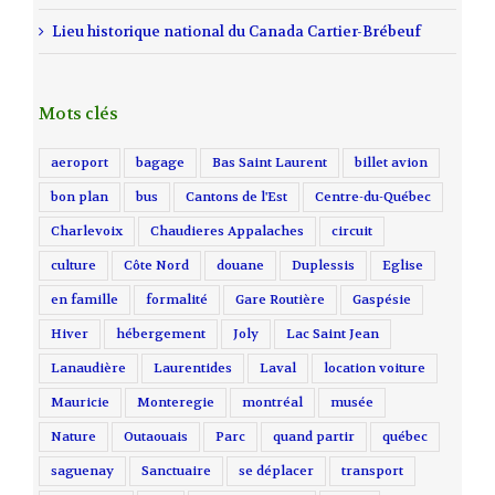
Lieu historique national du Canada Cartier-Brébeuf
Mots clés
aeroport
bagage
Bas Saint Laurent
billet avion
bon plan
bus
Cantons de l'Est
Centre-du-Québec
Charlevoix
Chaudieres Appalaches
circuit
culture
Côte Nord
douane
Duplessis
Eglise
en famille
formalité
Gare Routière
Gaspésie
Hiver
hébergement
Joly
Lac Saint Jean
Lanaudière
Laurentides
Laval
location voiture
Mauricie
Monteregie
montréal
musée
Nature
Outaouais
Parc
quand partir
québec
saguenay
Sanctuaire
se déplacer
transport