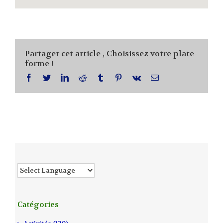
Partager cet article , Choisissez votre plate-
forme !
facebook
twitter
linkedin
reddit
tumblr
pinterest
vk
Email
Catégories