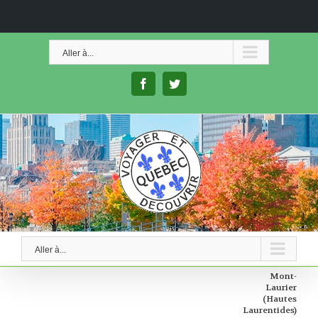
Skip
to
Aller à...
content
facebook
twitter
Aller à...
Mont-
Laurier
(Hautes
Laurentides)