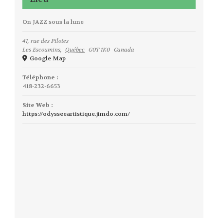
On JAZZ sous la lune
41, rue des Pilotes
Les Escoumins
,
Québec
G0T 1K0
Canada
Google Map
Téléphone :
418-232-6653
Site Web :
https://odysseeartistique.jimdo.com/