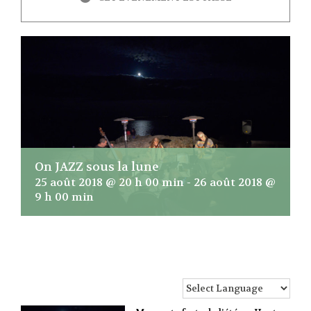
On JAZZ sous la lune
25 août 2018 @ 20 h 00 min
-
26 août 2018 @
9 h 00 min