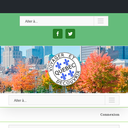
Skip
to
Aller à...
content
facebook
twitter
Aller à...
Connexion