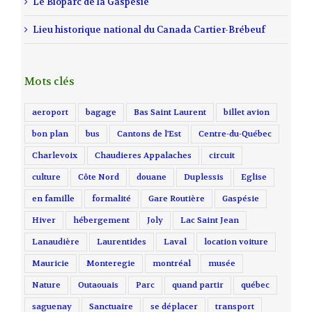
Le Bioparc de la Gaspésie
Lieu historique national du Canada Cartier-Brébeuf
Mots clés
aeroport
bagage
Bas Saint Laurent
billet avion
bon plan
bus
Cantons de l'Est
Centre-du-Québec
Charlevoix
Chaudieres Appalaches
circuit
culture
Côte Nord
douane
Duplessis
Eglise
en famille
formalité
Gare Routière
Gaspésie
Hiver
hébergement
Joly
Lac Saint Jean
Lanaudière
Laurentides
Laval
location voiture
Mauricie
Monteregie
montréal
musée
Nature
Outaouais
Parc
quand partir
québec
saguenay
Sanctuaire
se déplacer
transport