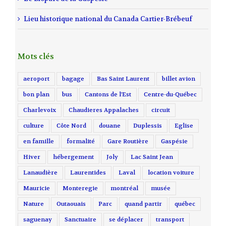
Lieu historique national du Canada Cartier-Brébeuf
Mots clés
aeroport
bagage
Bas Saint Laurent
billet avion
bon plan
bus
Cantons de l'Est
Centre-du-Québec
Charlevoix
Chaudieres Appalaches
circuit
culture
Côte Nord
douane
Duplessis
Eglise
en famille
formalité
Gare Routière
Gaspésie
Hiver
hébergement
Joly
Lac Saint Jean
Lanaudière
Laurentides
Laval
location voiture
Mauricie
Monteregie
montréal
musée
Nature
Outaouais
Parc
quand partir
québec
saguenay
Sanctuaire
se déplacer
transport