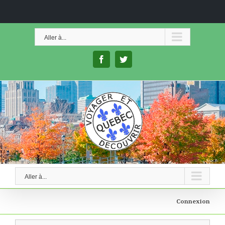
Skip
to
Aller à...
content
facebook
twitter
Aller à...
Connexion