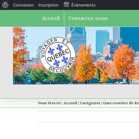
À
Connexion
Inscription
Évènements
Skip
propos
Accueil
Contactez-nous
to
content
de
WordPress
Vous êtes ici :
Accueil
|
Catégories
|
Gare routière de R