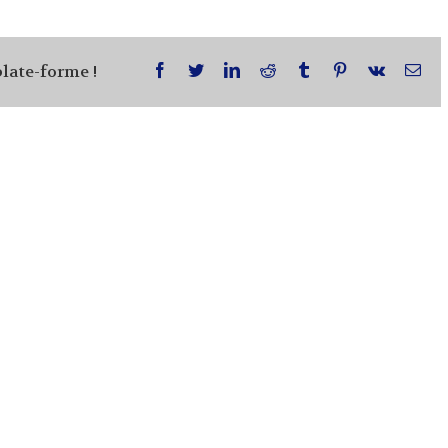
plate-forme !
facebook
twitter
linkedin
reddit
tumblr
pinterest
vk
Ema