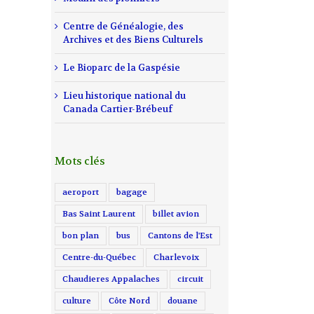
Centre de Généalogie, des
Archives et des Biens Culturels
Le Bioparc de la Gaspésie
Lieu historique national du
Canada Cartier-Brébeuf
Mots clés
aeroport
bagage
Bas Saint Laurent
billet avion
bon plan
bus
Cantons de l'Est
Centre-du-Québec
Charlevoix
Chaudieres Appalaches
circuit
culture
Côte Nord
douane