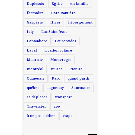
Duplessis
Eglise
en famille
formalité
Gare Routière
Gaspésie
Hiver
hébergement
Joly
Lac Saint Jean
Lanaudière
Laurentides
Laval
location voiture
Mauricie
Monteregie
montréal
musée
Nature
Outaouais
Parc
quand partir
québec
saguenay
Sanctuaire
se déplacer
transport
Traversier
zoo
à ne pas oublier
étape