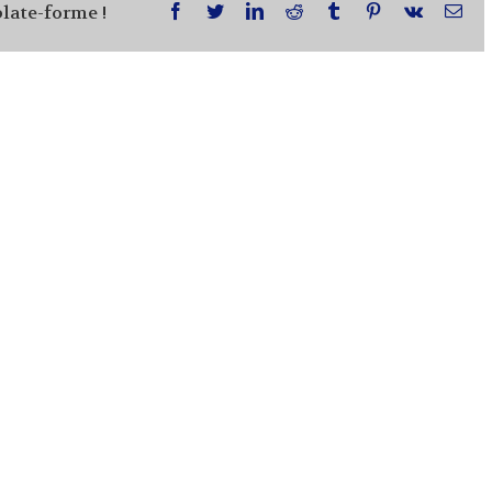
plate-forme !
facebook
twitter
linkedin
reddit
tumblr
pinterest
vk
Ema