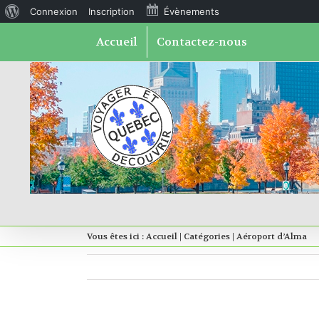
À
Connexion
Inscription
Évènements
Skip
propos
Accueil
Contactez-nous
to
content
de
WordPress
Vous êtes ici :
Accueil
|
Catégories
|
Aéroport d’Alma