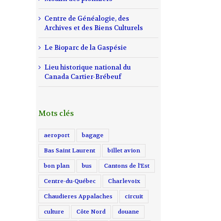
Centre de Généalogie, des
Archives et des Biens Culturels
Le Bioparc de la Gaspésie
Lieu historique national du
Canada Cartier-Brébeuf
Mots clés
aeroport
bagage
Bas Saint Laurent
billet avion
bon plan
bus
Cantons de l'Est
Centre-du-Québec
Charlevoix
Chaudieres Appalaches
circuit
culture
Côte Nord
douane