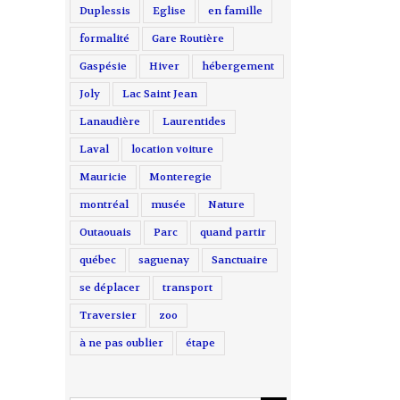
Duplessis
Eglise
en famille
formalité
Gare Routière
Gaspésie
Hiver
hébergement
Joly
Lac Saint Jean
Lanaudière
Laurentides
Laval
location voiture
Mauricie
Monteregie
montréal
musée
Nature
Outaouais
Parc
quand partir
québec
saguenay
Sanctuaire
se déplacer
transport
Traversier
zoo
à ne pas oublier
étape