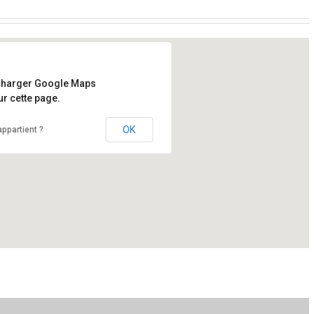
charger Google Maps
r cette page.
 350 chemin de l’aéroport Alma G8B 5V2
OK
ppartient ?